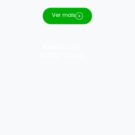
Ver mais
Medicina
Canabidiol (CBD) para dor crônica, insônia e
Integrativa
ansiedade
Estratégias integradas com suplementação,
reabilitação e cuidados paliativos
Terapias bioativas customizadas