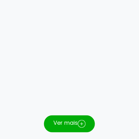
Células-tronco mesenquimais para dor
articular e lesões crônicas
Onda de choque extracorpórea
Visco suplementação (ácido hialurônico)
Ver mais