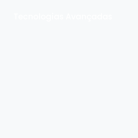
Tecnologias Avançadas
Implante de bomba de fármaco
Neuromodulador medular (Spinal Cord
Stimulation)
Estimulação de gânglio da raiz dorsal (DRG)
Procedimento endoscópico de coluna