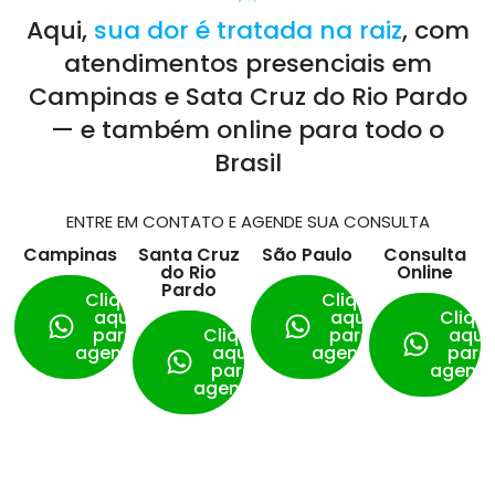
Aqui,
sua dor é tratada na raiz
, com
atendimentos presenciais em
Campinas e Sata Cruz do Rio Pardo
— e também online para todo o
Brasil
ENTRE EM CONTATO E AGENDE SUA CONSULTA
Campinas
Santa Cruz
São Paulo
Consulta
do Rio
Online
Pardo
Clique
Clique
aqui
aqui
Cliqu
para
Clique
para
aqui
agendar
aqui
agendar
para
para
agend
agendar