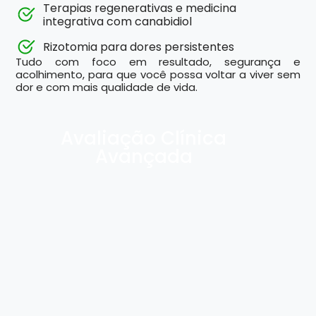
Terapias regenerativas e medicina
integrativa com canabidiol
Rizotomia para dores persistentes
Tudo com foco em resultado, segurança e
acolhimento, para que você possa voltar a viver sem
dor e com mais qualidade de vida.
Avaliação Clínica
Escuta ativa, avaliação da história da dor
Avançada
Revisão de exames e testes diagnósticos
funcionais
Elaboração de plano terapêutico individualizado
Anamnese Detalhada
Avaliação Funcional e Neurológica
Revisão de Exames
Diagnóstico da Causa da Dor
Explicação dos Tipos de Tratamento Disponíveis
Tratamentos intervencionistas
Tratamentos regenerativos
Tecnologias avançadas