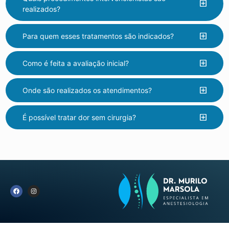
realizados?
Para quem esses tratamentos são indicados?
Como é feita a avaliação inicial?
Onde são realizados os atendimentos?
É possível tratar dor sem cirurgia?