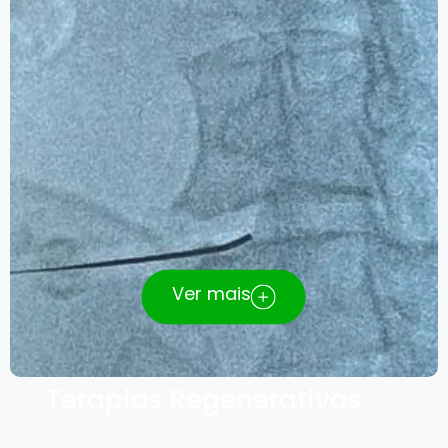
Simpatectomia lombar e cervical
Discectomia percutânea
Tratamento da síndrome miofascial com
agulhamento seco e anestésico
Toxina Botulínica para Cefaleia
Dor Pós Herpética
Ver mais
Terapias Regenerativas
PRP (plasma rico em plaquetas) intra-
articular, peritendíneo e muscular